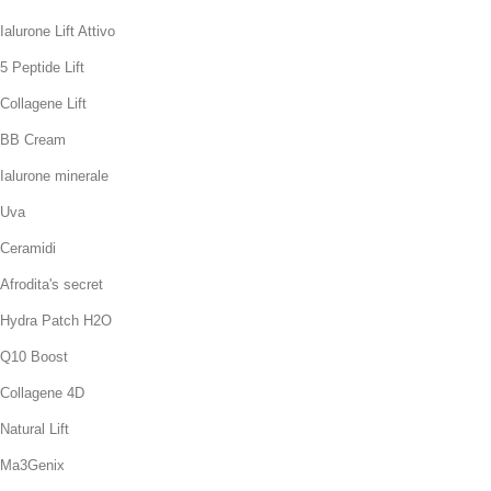
Ialurone Lift Attivo
5 Peptide Lift
Collagene Lift
BB Cream
Ialurone minerale
Uva
Ceramidi
Afrodita's secret
Hydra Patch H2O
Q10 Boost
Collagene 4D
Natural Lift
Ma3Genix