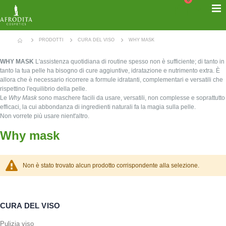
Salta
T
al
Cart
N
contenuto
PRODOTTI
CURA DEL VISO
WHY MASK
WHY MASK
L'assistenza quotidiana di routine spesso non è sufficiente; di tanto in
tanto la tua pelle ha bisogno di cure aggiuntive, idratazione e nutrimento extra. È
allora che è necessario ricorrere a formule idratanti, complementari e versatili che
rispettino l'equilibrio della pelle.
Le
Why Mask
sono maschere facili da usare, versatili, non complesse e soprattutto
efficaci, la cui abbondanza di ingredienti naturali fa la magia sulla pelle.
Non vorrete più usare nient'altro.
Why mask
Non è stato trovato alcun prodotto corrispondente alla selezione.
CURA DEL VISO
Pulizia viso