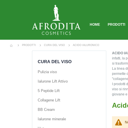
HOME
PRODOTTI
PRODOTTI
CURA DEL VISO
ACIDO IALURONICO
ACIDO I
infatti, l
CURA DEL VISO
si trasfor
La linea di
Pulizia viso
permette di
"collagene
Ialurone Lift Attivo
I prodotti 
viso si ri
5 Peptide Lift
giovane e 
Collagene Lift
Acid
BB Cream
Ialurone minerale
No