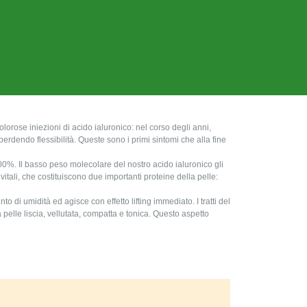
olorose iniezioni di acido ialuronico: nel corso degli anni,
 perdendo flessibilità. Queste sono i primi sintomi che alla fine
00%. Il basso peso molecolare del nostro acido ialuronico gli
itali, che costituiscono due importanti proteine ​​della pelle:
o di umidità ed agisce con effetto lifting immediato. I tratti del
 pelle liscia, vellutata, compatta e tonica. Questo aspetto