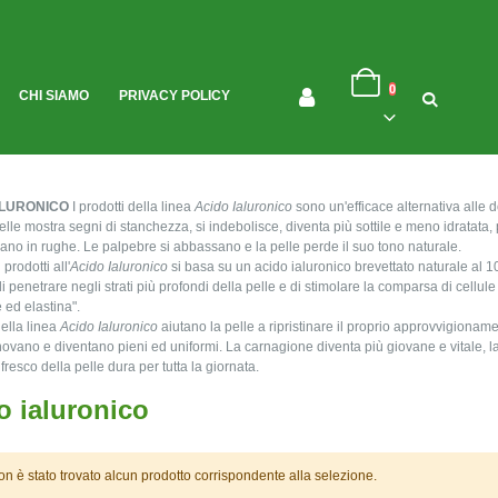
Salta
Cart
al
0
CHI SIAMO
PRIVACY POLICY
contenuto
ALURONICO
I prodotti della linea
Acido Ialuronico
sono un'efficace alternativa alle d
a pelle mostra segni di stanchezza, si indebolisce, diventa più sottile e meno idratata,
mano in rughe. Le palpebre si abbassano e la pelle perde il suo tono naturale.
 prodotti all'
Acido Ialuronico
si basa su un acido ialuronico brevettato naturale al 1
 penetrare negli strati più profondi della pelle e di stimolare la comparsa di cellule v
 ed elastina".
della linea
Acido Ialuronico
aiutano la pelle a ripristinare il proprio approvvigionament
nnovano e diventano pieni ed uniformi. La carnagione diventa più giovane e vitale, la
fresco della pelle dura per tutta la giornata.
o ialuronico
n è stato trovato alcun prodotto corrispondente alla selezione.