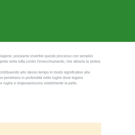
lagene, possiamo invertire questo processo con semplici
a pelle nella lotta contro l'invecchiamento, che stimola la sintesi
ontribuendo allo stesso tempo in modo significativo alla
rino penetrano in profondità nelle rughe dove legano
le rughe e ringiovaniscono visibilmente la pelle.