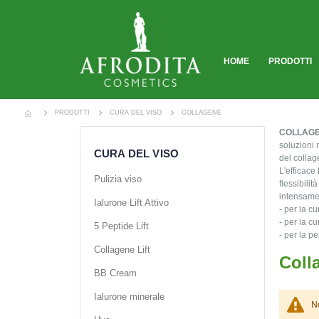
HOME
PRODOTTI
PRODOTTI
CURA DEL VISO
COLLAGENE
COLLAG
soluzioni 
CURA DEL VISO
del collag
L'efficace
Pulizia viso
flessibili
intensamen
Ialurone Lift Attivo
- per la c
- per la c
5 Peptide Lift
- per la p
Collagene Lift
Coll
BB Cream
Ialurone minerale
No