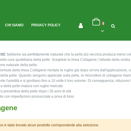
Salta
Cart
al
0
CHI SIAMO
PRIVACY POLICY
contenuto
ENE
Sebbene sia perfettamente naturale che la pelle più vecchia produca meno col
nella cura quotidiana della pelle. Scegliete la linea
Collagene
, l'alleato della vostr
ene naturale della pelle.
 formula della linea
Collagene
riempie le rughe già dopo un'ora dall'applicazione, c
tà della pelle. Quando vengono applicate sulla pelle, le microsfere di collagene ma
te l'umidità e si gonfiano fino a 10 volte il loro volume. Di conseguenza, riducono 
ura della pelle matura con rughe marcate
ura preventiva della pelle dopo i 30 anni di età
elle con imperfezioni pronunciate e priva di tono
agene
n è stato trovato alcun prodotto corrispondente alla selezione.