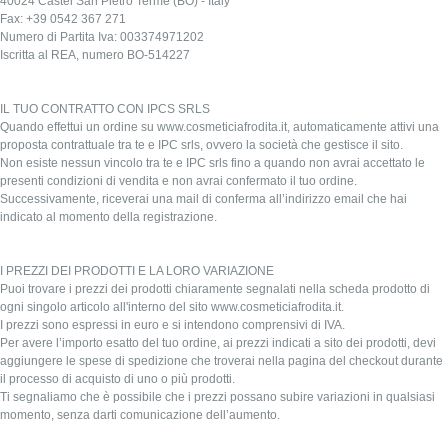
40024 Castel San Pietro Terme (BO) - Italy
Fax: +39 0542 367 271
Numero di Partita Iva: 003374971202
Iscritta al REA, numero BO-514227
IL TUO CONTRATTO CON IPCS SRLS
Quando effettui un ordine su www.cosmeticiafrodita.it, automaticamente attivi una
proposta contrattuale tra te e IPC srls, ovvero la società che gestisce il sito.
Non esiste nessun vincolo tra te e IPC srls fino a quando non avrai accettato le
presenti condizioni di vendita e non avrai confermato il tuo ordine.
Successivamente, riceverai una mail di conferma all’indirizzo email che hai
indicato al momento della registrazione.
I PREZZI DEI PRODOTTI E LA LORO VARIAZIONE
Puoi trovare i prezzi dei prodotti chiaramente segnalati nella scheda prodotto di
ogni singolo articolo all'interno del sito www.cosmeticiafrodita.it.
I prezzi sono espressi in euro e si intendono comprensivi di IVA.
Per avere l’importo esatto del tuo ordine, ai prezzi indicati a sito dei prodotti, devi
aggiungere le spese di spedizione che troverai nella pagina del checkout durante
il processo di acquisto di uno o più prodotti.
Ti segnaliamo che è possibile che i prezzi possano subire variazioni in qualsiasi
momento, senza darti comunicazione dell’aumento.