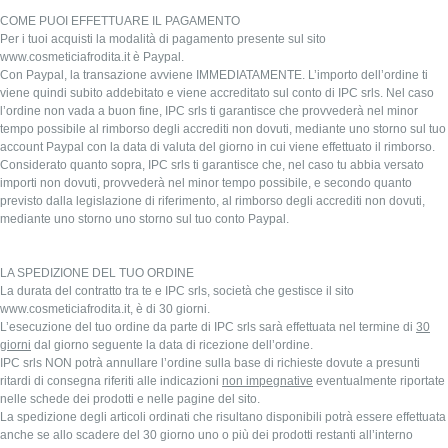
COME PUOI EFFETTUARE IL PAGAMENTO
Per i tuoi acquisti la modalità di pagamento presente sul sito
www.cosmeticiafrodita.it è Paypal.
Con Paypal, la transazione avviene IMMEDIATAMENTE. L’importo dell’ordine ti
viene quindi subito addebitato e viene accreditato sul conto di IPC srls. Nel caso
l’ordine non vada a buon fine, IPC srls ti garantisce che provvederà nel minor
tempo possibile al rimborso degli accrediti non dovuti, mediante uno storno sul tuo
account Paypal con la data di valuta del giorno in cui viene effettuato il rimborso.
Considerato quanto sopra, IPC srls ti garantisce che, nel caso tu abbia versato
importi non dovuti, provvederà nel minor tempo possibile, e secondo quanto
previsto dalla legislazione di riferimento, al rimborso degli accrediti non dovuti,
mediante uno storno uno storno sul tuo conto Paypal.
LA SPEDIZIONE DEL TUO ORDINE
La durata del contratto tra te e IPC srls, società che gestisce il sito
www.cosmeticiafrodita.it, è di 30 giorni.
L’esecuzione del tuo ordine da parte di IPC srls sarà effettuata nel termine di
30
giorni
dal giorno seguente la data di ricezione dell’ordine.
IPC srls NON potrà annullare l’ordine sulla base di richieste dovute a presunti
ritardi di consegna riferiti alle indicazioni
non impegnative
eventualmente riportate
nelle schede dei prodotti e nelle pagine del sito.
La spedizione degli articoli ordinati che risultano disponibili potrà essere effettuata
anche se allo scadere del 30 giorno uno o più dei prodotti restanti all’interno