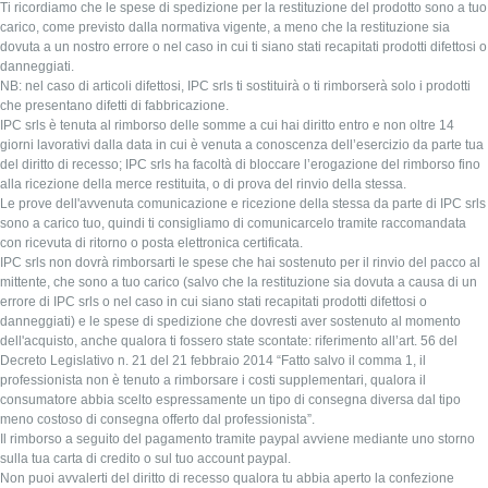
Ti ricordiamo che le spese di spedizione per la restituzione del prodotto sono a tuo
carico, come previsto dalla normativa vigente, a meno che la restituzione sia
dovuta a un nostro errore o nel caso in cui ti siano stati recapitati prodotti difettosi o
danneggiati.
NB: nel caso di articoli difettosi, IPC srls ti sostituirà o ti rimborserà solo i prodotti
che presentano difetti di fabbricazione.
IPC srls è tenuta al rimborso delle somme a cui hai diritto entro e non oltre 14
giorni lavorativi dalla data in cui è venuta a conoscenza dell’esercizio da parte tua
del diritto di recesso; IPC srls ha facoltà di bloccare l’erogazione del rimborso fino
alla ricezione della merce restituita, o di prova del rinvio della stessa.
Le prove dell'avvenuta comunicazione e ricezione della stessa da parte di IPC srls
sono a carico tuo, quindi ti consigliamo di comunicarcelo tramite raccomandata
con ricevuta di ritorno o posta elettronica certificata.
IPC srls non dovrà rimborsarti le spese che hai sostenuto per il rinvio del pacco al
mittente, che sono a tuo carico (salvo che la restituzione sia dovuta a causa di un
errore di IPC srls o nel caso in cui siano stati recapitati prodotti difettosi o
danneggiati) e le spese di spedizione che dovresti aver sostenuto al momento
dell'acquisto, anche qualora ti fossero state scontate: riferimento all’art. 56 del
Decreto Legislativo n. 21 del 21 febbraio 2014 “Fatto salvo il comma 1, il
professionista non è tenuto a rimborsare i costi supplementari, qualora il
consumatore abbia scelto espressamente un tipo di consegna diversa dal tipo
meno costoso di consegna offerto dal professionista”.
Il rimborso a seguito del pagamento tramite paypal avviene mediante uno storno
sulla tua carta di credito o sul tuo account paypal.
Non puoi avvalerti del diritto di recesso qualora tu abbia aperto la confezione