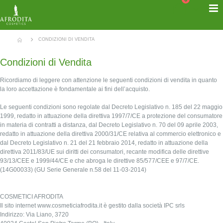
Salta
T
al
Cart
N
contenuto
CONDIZIONI DI VENDITA
Condizioni di Vendita
Ricordiamo di leggere con attenzione le seguenti condizioni di vendita in quanto
la loro accettazione è fondamentale ai fini dell’acquisto.
Le seguenti condizioni sono regolate dal Decreto Legislativo n. 185 del 22 maggio
1999, redatto in attuazione della direttiva 1997/7/CE a protezione del consumatore
in materia di contratti a distanza, dal Decreto Legislativo n. 70 del 09 aprile 2003,
redatto in attuazione della direttiva 2000/31/CE relativa al commercio elettronico e
dal Decreto Legislativo n. 21 del 21 febbraio 2014, redatto in attuazione della
direttiva 2011/83/UE sui diritti dei consumatori, recante modifica delle direttive
93/13/CEE e 1999/44/CE e che abroga le direttive 85/577/CEE e 97/7/CE.
(14G00033) (GU Serie Generale n.58 del 11-03-2014)
COSMETICI AFRODITA
Il sito internet www.cosmeticiafrodita.it è gestito dalla società IPC srls
Indirizzo: Via Liano, 3720