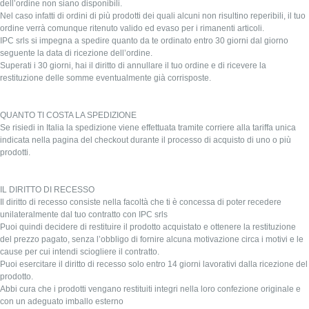
dell’ordine non siano disponibili.
Nel caso infatti di ordini di più prodotti dei quali alcuni non risultino reperibili, il tuo
ordine verrà comunque ritenuto valido ed evaso per i rimanenti articoli.
IPC srls si impegna a spedire quanto da te ordinato entro 30 giorni dal giorno
seguente la data di ricezione dell’ordine.
Superati i 30 giorni, hai il diritto di annullare il tuo ordine e di ricevere la
restituzione delle somme eventualmente già corrisposte.
QUANTO TI COSTA LA SPEDIZIONE
Se risiedi in Italia la spedizione viene effettuata tramite corriere alla tariffa unica
indicata nella pagina del checkout durante il processo di acquisto di uno o più
prodotti.
IL DIRITTO DI RECESSO
Il diritto di recesso consiste nella facoltà che ti è concessa di poter recedere
unilateralmente dal tuo contratto con IPC srls
Puoi quindi decidere di restituire il prodotto acquistato e ottenere la restituzione
del prezzo pagato, senza l’obbligo di fornire alcuna motivazione circa i motivi e le
cause per cui intendi sciogliere il contratto.
Puoi esercitare il diritto di recesso solo entro 14 giorni lavorativi dalla ricezione del
prodotto.
Abbi cura che i prodotti vengano restituiti integri nella loro confezione originale e
con un adeguato imballo esterno