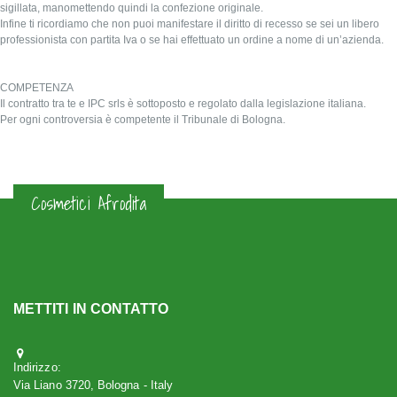
sigillata, manomettendo quindi la confezione originale.
Infine ti ricordiamo che non puoi manifestare il diritto di recesso se sei un libero
professionista con partita Iva o se hai effettuato un ordine a nome di un’azienda.
COMPETENZA
Il contratto tra te e IPC srls è sottoposto e regolato dalla legislazione italiana.
Per ogni controversia è competente il Tribunale di Bologna.
Cosmetici Afrodita
METTITI IN CONTATTO
Indirizzo:
Via Liano 3720, Bologna - Italy